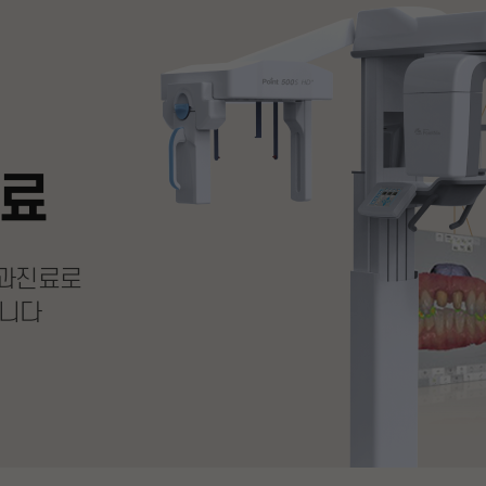
료
치과진료로
립니다