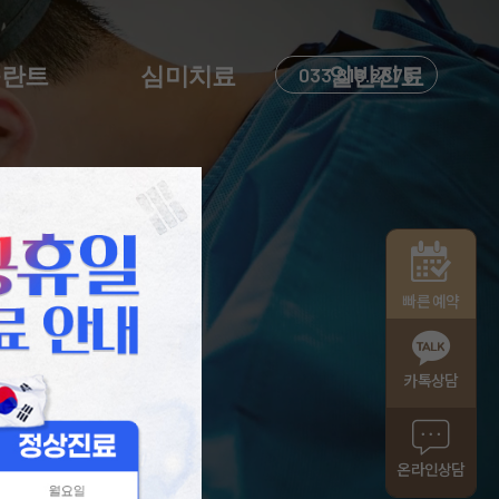
플란트
심미치료
033.818.2875
일반진료
빠른 예약
카톡상담
온라인상담