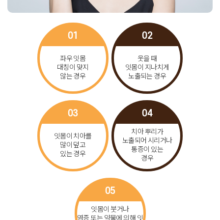
01
02
좌우 잇몸
웃을 때
대칭이 맞지
잇몸이 지나치게
않는 경우
노출되는 경우
03
04
치아 뿌리가
잇몸이 치아를
노출되어 시리거나
많이 덮고
통증이 있는
있는 경우
경우
05
잇몸이 붓거나
염증 또는 약물에 의해
잇