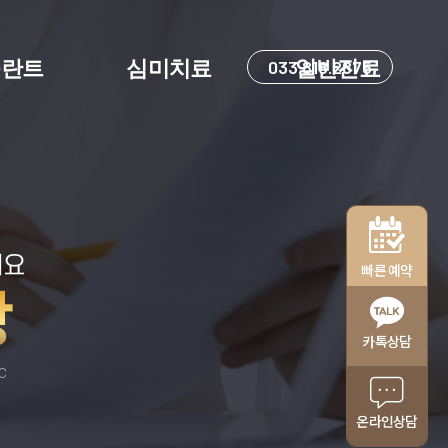
플란트
심미치료
033.818.2875
일반진료
세요
빠른 예약
항
카톡상담
IC
온라인상담