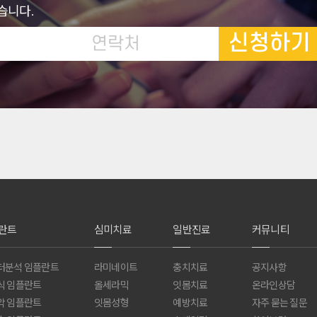
습니다.
신청하기
란트
심미치료
일반진료
커뮤니티
터분석 임플란트
라미네이트
충치치료
공지사항
식 임플란트
올세라믹
잇몸치료
온라인상담
악 임플란트
잇몸성형
예방치료
자주 묻는 질문