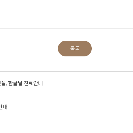
목록
천절, 한글날 진료안내
안내