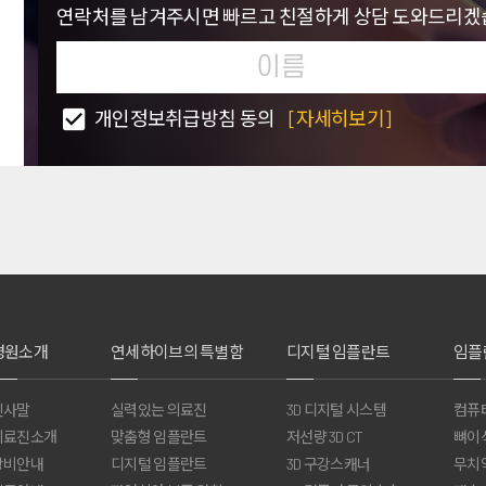
연락처를 남겨주시면 빠르고 친절하게 상담 도와드리겠
개인정보취급방침 동의
[자세히보기]
병원소개
연세하이브의 특별함
디지털 임플란트
임플
인사말
실력있는 의료진
3D 디지털 시스템
컴퓨
의료진소개
맞춤형 임플란트
저선량 3D CT
뼈이
장비안내
디지털 임플란트
3D 구강스캐너
무치