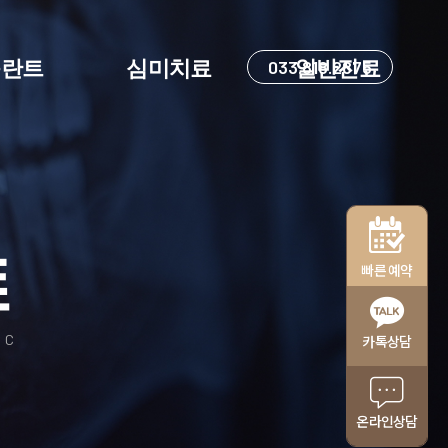
플란트
심미치료
033.818.2875
일반진료
트
빠른 예약
IC
카톡상담
온라인상담