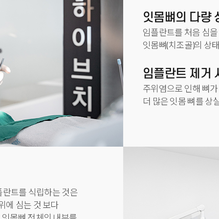
잇몸뼈의 다량 
임플란트를 처음 심을 
잇몸뼈(치조골)의 상태
임플란트 제거 
주위염으로 인해 뼈가
더 많은 잇몸 뼈를 상
플란트를 식립하는 것은
위에 심는 것 보다
 잇몸뼈 전체의 내부를