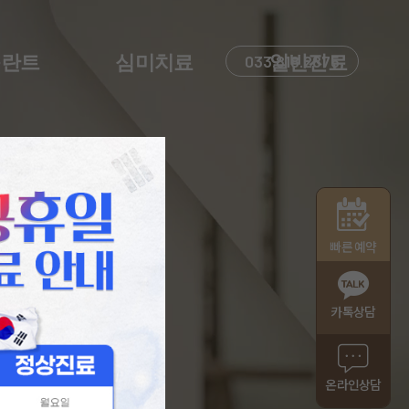
플란트
심미치료
033.818.2875
일반진료
빠른 예약
카톡상담
온라인상담