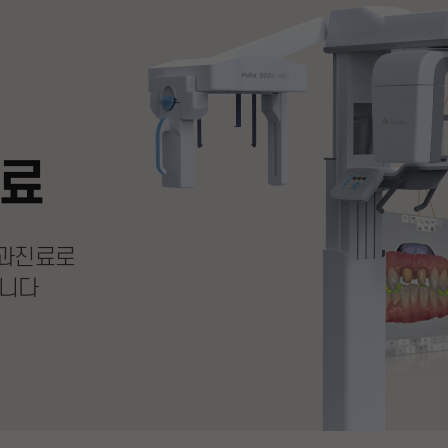
료
치과진료로
립니다